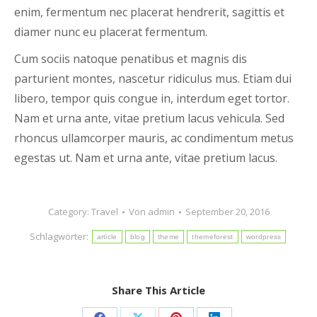
enim, fermentum nec placerat hendrerit, sagittis et
diamer nunc eu placerat fermentum.
Cum sociis natoque penatibus et magnis dis
parturient montes, nascetur ridiculus mus. Etiam dui
libero, tempor quis congue in, interdum eget tortor.
Nam et urna ante, vitae pretium lacus vehicula. Sed
rhoncus ullamcorper mauris, ac condimentum metus
egestas ut. Nam et urna ante, vitae pretium lacus.
Category:
Travel
Von
admin
September 20, 2016
Schlagwörter:
article
blog
theme
themeforest
wordpress
Share This Article