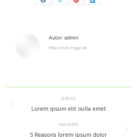
Share
Share
Share
Share
on
on
on
on
Facebook
X
Pinterest
LinkedIn
Autor:
admin
https://tom-frigge.de
Kommentarnavigation
ZURÜCK
Vorheriger
Lorem ipsum elit nulla emet
Beitrag:
NÄCHSTES
Nächster
5 Reasons lorem ipsum dolor