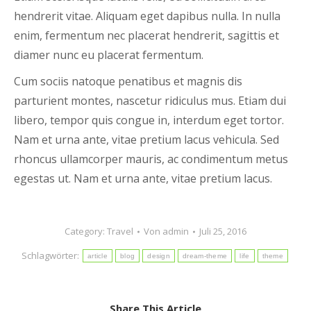
hendrerit vitae. Aliquam eget dapibus nulla. In nulla
enim, fermentum nec placerat hendrerit, sagittis et
diamer nunc eu placerat fermentum.
Cum sociis natoque penatibus et magnis dis
parturient montes, nascetur ridiculus mus. Etiam dui
libero, tempor quis congue in, interdum eget tortor.
Nam et urna ante, vitae pretium lacus vehicula. Sed
rhoncus ullamcorper mauris, ac condimentum metus
egestas ut. Nam et urna ante, vitae pretium lacus.
Category:
Travel
Von
admin
Juli 25, 2016
Schlagwörter:
article
blog
design
dream-theme
life
theme
Share This Article