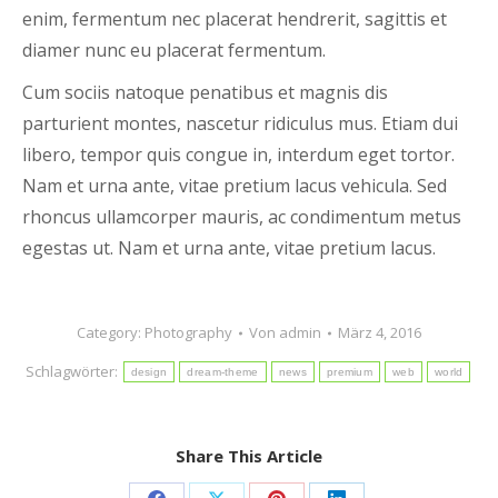
enim, fermentum nec placerat hendrerit, sagittis et
diamer nunc eu placerat fermentum.
Cum sociis natoque penatibus et magnis dis
parturient montes, nascetur ridiculus mus. Etiam dui
libero, tempor quis congue in, interdum eget tortor.
Nam et urna ante, vitae pretium lacus vehicula. Sed
rhoncus ullamcorper mauris, ac condimentum metus
egestas ut. Nam et urna ante, vitae pretium lacus.
Category:
Photography
Von
admin
März 4, 2016
Schlagwörter:
design
dream-theme
news
premium
web
world
Share This Article