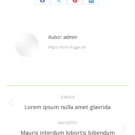
Share
Share
Share
Share
on
on
on
on
Facebook
X
Pinterest
LinkedIn
Autor:
admin
https://tom-frigge.de
Kommentarnavigation
ZURÜCK
Vorheriger
Lorem ipsum nulla amet glavrida
Beitrag:
NÄCHSTES
Nächster
Mauris interdum lobortis bibendum