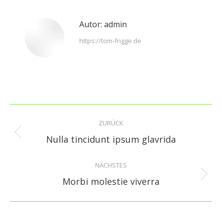
Facebook
X
Pinterest
LinkedIn
Autor:
admin
https://tom-frigge.de
Kommentarnavigation
ZURÜCK
Vorheriger
Nulla tincidunt ipsum glavrida
Beitrag:
NÄCHSTES
Nächster
Morbi molestie viverra
Beitrag: