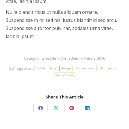
vitae, lacinia ipsum.
Nulla blandit risus ut nulla aliquam ornare.
Suspendisse in mi sed nisl luctus blandit id sed arcu.
Suspendisse a tortor pulvinar, sodales urna vitae,
lacinia ipsum.
Category:
Lifestyle
Von
admin
März 8, 2016
Schlagwörter:
article
blog
design
dream-theme
life
photo
themeforest
Share This Article
Share
Share
Share
Share
on
on
on
on