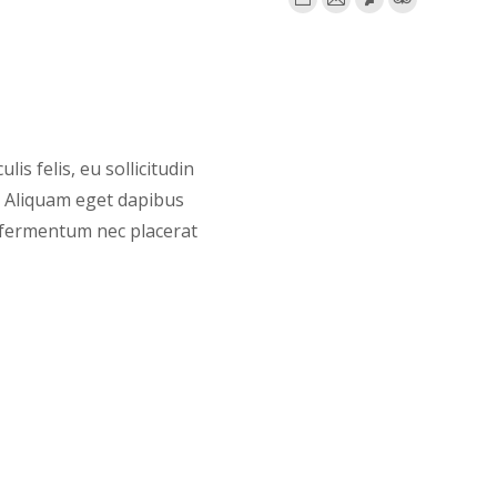
din
stagram
Persönlicher
E-
Deviantart
TripAdviso
Blog
mail
/
Webseite
lis felis, eu sollicitudin
. Aliquam eget dapibus
, fermentum nec placerat
m