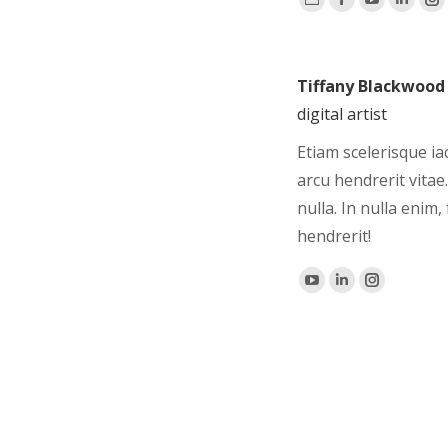
Persönlicher
Facebook
YouTube
Linke
In
Blog
/
Tiffany Blackwood
Webseite
digital artist
Etiam scelerisque iacu
arcu hendrerit vitae
nulla. In nulla enim
hendrerit!
YouTube
Linkedin
Instagra