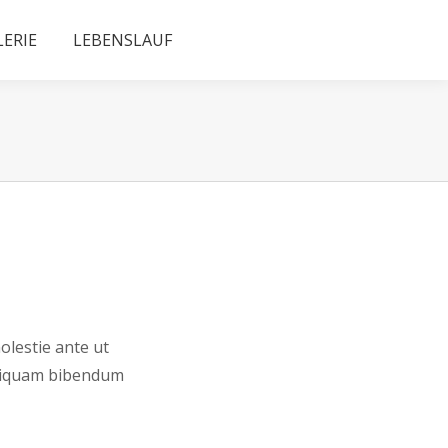
LERIE
LEBENSLAUF
molestie ante ut
s liquam bibendum